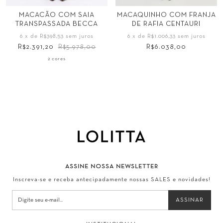
Tamanho
Tamanho
MACACÃO COM SAIA
MACAQUINHO COM FRANJA
TRANSPASSADA BECCA
DE RAFIA CENTAURI
34
36
38
40
PP
P
M
G
6
x de
R$398,53
sem juros
6
x de
R$1.006,33
sem juros
42
44
GG
R$2.391,20
R$5.978,00
R$6.038,00
2 cores
ASSINE NOSSA NEWSLETTER
Inscreva-se e receba antecipadamente nossas SALES e novidades!