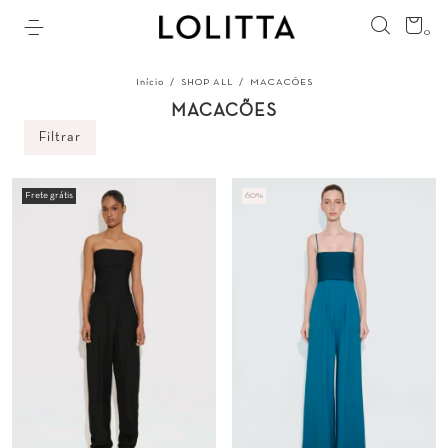
0
Início
/
SHOP ALL
/
MACACÕES
MACACÕES
Filtrar
Frete grátis
60
%