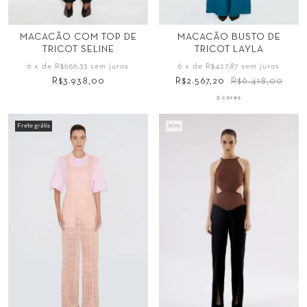
Tamanho
Tamanho
MACACÃO COM TOP DE
MACACÃO BUSTO DE
TRICOT SELINE
TRICOT LAYLA
34
36
38
40
34
36
38
40
6
x de
R$656,33
sem juros
6
x de
R$427,87
sem juros
42
44
42
44
R$3.938,00
R$2.567,20
R$6.418,00
2 cores
Frete grátis
60
%