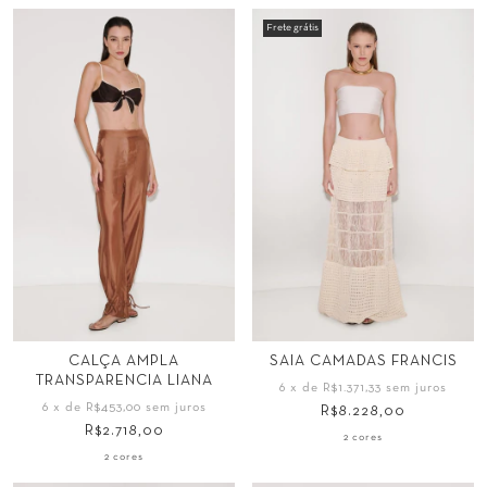
Frete grátis
Tamanho
Tamanho
CALÇA AMPLA
SAIA CAMADAS FRANCIS
TRANSPARENCIA LIANA
34
36
38
40
PP
P
M
G
6
x de
R$1.371,33
sem juros
6
x de
R$453,00
sem juros
R$8.228,00
42
44
GG
R$2.718,00
2 cores
2 cores