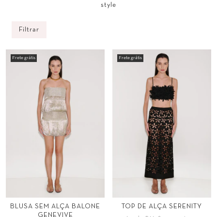
style
Filtrar
Frete grátis
Frete grátis
Tamanho
Tamanho
BLUSA SEM ALÇA BALONE
TOP DE ALÇA SERENITY
GENEVIVE
PP
P
M
G
PP
P
M
G