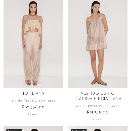
Tamanho
Tamanho
TOP LIANA
VESTIDO CURTO
TRANSPARENCIA LIANA
PP
P
M
G
34
36
38
40
6
x de
R$426,33
sem juros
6
x de
R$291,33
sem juros
R$2.558,00
GG
42
44
R$1.748,00
2 cores
2 cores