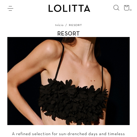
0
Início
/
RESORT
RESORT
A refined selection for sun-drenched days and timeless