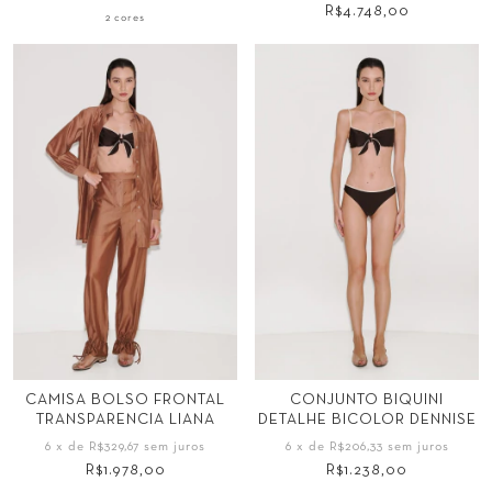
GG
GG
R$4.748,00
2 cores
Tamanho
Tamanho
PP
P
M
G
CAMISA BOLSO FRONTAL
CONJUNTO BIQUINI
TRANSPARENCIA LIANA
DETALHE BICOLOR DENNISE
34
36
38
40
GG
34
36
38
6
x de
R$329,67
sem juros
6
x de
R$206,33
sem juros
42
44
40
42
R$1.978,00
R$1.238,00