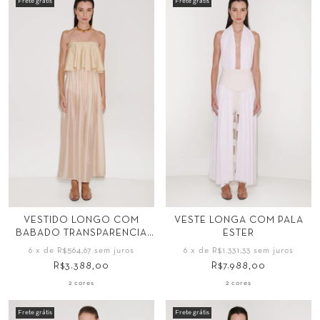
Frete grátis
Frete grátis
Tamanho
Tamanho
VESTIDO LONGO COM
VESTE LONGA COM PALA
BABADO TRANSPARENCIA
ESTER
34
36
38
40
PP
P
M
G
LIANA
6
x de
R$564,67
sem juros
6
x de
R$1.331,33
sem juros
42
44
GG
R$3.388,00
R$7.988,00
2 cores
2 cores
Frete grátis
Frete grátis