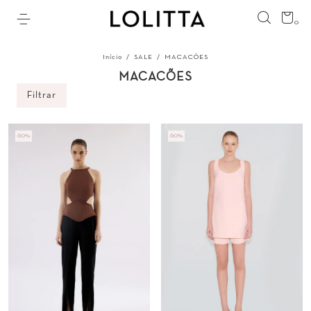
0
Início
/
SALE
/
MACACÕES
MACACÕES
Filtrar
60
%
60
%