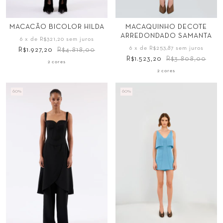
Tamanho
Tamanho
MACAQUINHO DECOTE
MACACÃO BICOLOR HILDA
ARREDONDADO SAMANTA
34
36
38
40
34
36
38
40
6
x de
R$321,20
sem juros
6
x de
R$253,87
sem juros
R$1.927,20
R$4.818,00
42
44
42
44
R$1.523,20
R$3.808,00
2 cores
2 cores
60
%
60
%