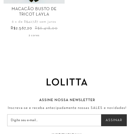
Tamanho
MACACÃO BUSTO DE
TRICOT LAYLA
34
36
38
40
6
x de
R$427,87
sem juros
42
44
R$2.567,20
R$6.418,00
2 cores
ASSINE NOSSA NEWSLETTER
Inscreva-se e receba antecipadamente nossas SALES e novidades!