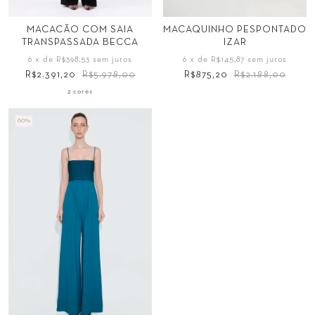
Tamanho
Tamanho
MACACÃO COM SAIA
MACAQUINHO PESPONTADO
TRANSPASSADA BECCA
IZAR
34
36
38
40
34
36
38
40
6
x de
R$398,53
sem juros
6
x de
R$145,87
sem juros
42
44
42
44
R$2.391,20
R$5.978,00
R$875,20
R$2.188,00
2 cores
60
%